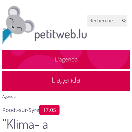
Agenda
Roodt-sur-Syre
17.05
“Klima- a