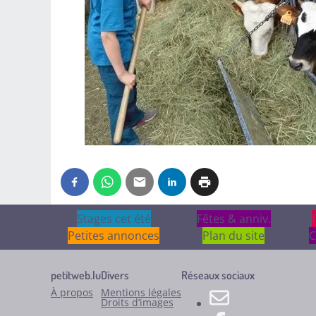
Stages cet été
Stages cet été
Fêtes & anniv.
Fêtes & anniv.
Petites annonces
Plan du site
C
petitweb.lu
Divers
Réseaux sociaux
À propos
Mentions légales
Droits d’images