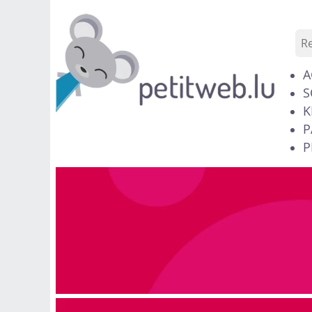
A
S
K
P
P