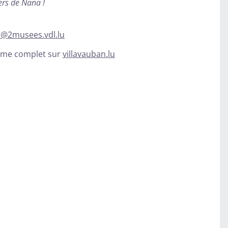
ers de Nana !
es@2musees.vdl.lu
amme complet sur
villavauban.lu