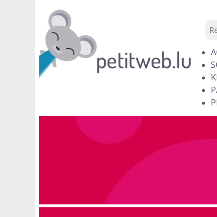
A
S
K
P
P