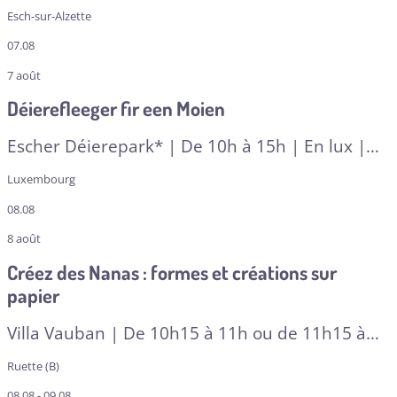
Esch-sur-Alzette
07.08
7 août
Déierefleeger fir een Moien
Escher Déierepark* | De 10h à 15h | En lux |
De 5 à 7 ans
| A RESERVER
Luxembourg
08.08
8 août
Créez des Nanas : formes et créations sur
papier
Villa Vauban | De 10h15 à 11h ou de 11h15 à
12h | À partir de 4 ans + adulte | Multilingue
|
Ruette (B)
A RESERVER
08.08 - 09.08