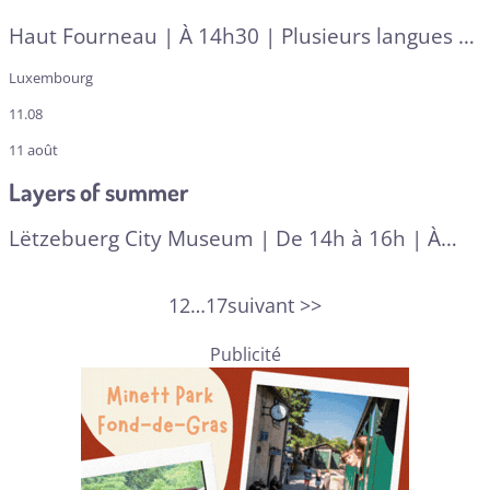
Haut Fourneau | À 14h30 | Plusieurs langues
|
A RESERVER
Luxembourg
11.08
11 août
Layers of summer
Lëtzebuerg City Museum | De 14h à 16h | À
partir de 6 ans | En fr
| A RESERVER
1
2
…
17
suivant >>
Publicité