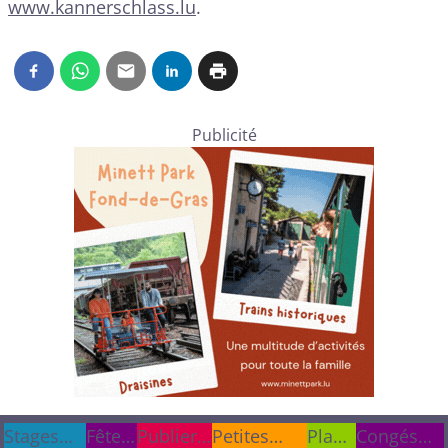
www.kannerschlass.lu
.
Publicité
Stages
Stages
Fêtes
Fêtes
Publier
Publier
Petites
Plan
Congés