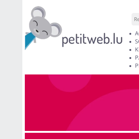
A
S
K
P
P