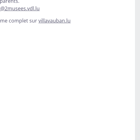
 parents.
es@2musees.vdl.lu
amme complet sur
villavauban.lu