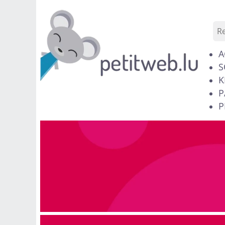
A
S
K
P
P