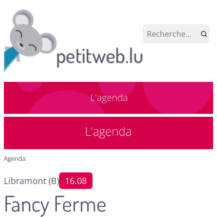
Agenda
Libramont (B)
16.08
Fancy Ferme