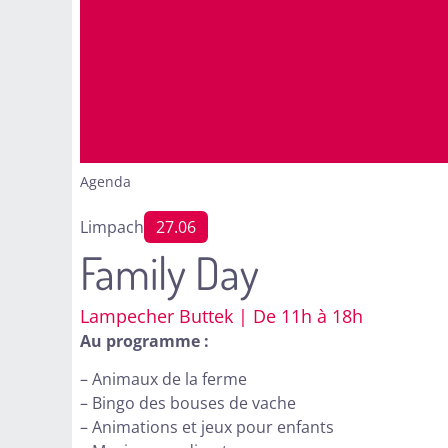
Agenda
Limpach
27.06
Family Day
Lampecher Buttek | De 11h à 18h
Au programme :
– Animaux de la ferme
– Bingo des bouses de vache
– Animations et jeux pour enfants