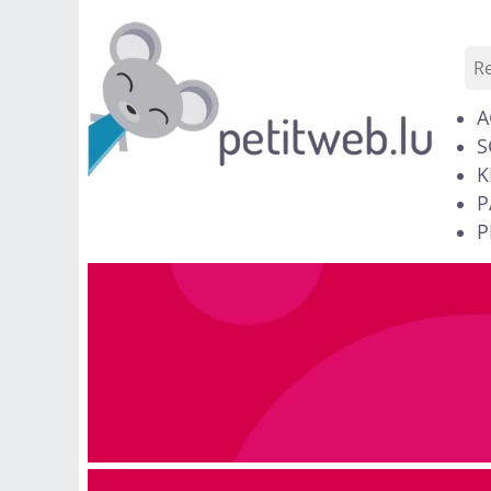
A
S
K
P
P