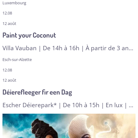
Luxembourg
12.08
12 août
Paint your Coconut
Villa Vauban | De 14h à 16h | À partir de 3 ans
| Multilingue
| A RESERVER
Esch-sur-Alzette
12.08
12 août
Déierefleeger fir een Dag
Escher Déierepark* | De 10h à 15h | En lux | À
partir de 8 ans
| A RESERVER