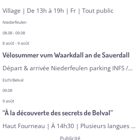
Village | De 13h à 19h | Fr | Tout public
Niederfeulen
08.08 - 09.08
8 août - 9 août
Vëlosummer vum Waarkdall an de Sauerdall
Départ & arrivée Niederfeulen parking INFS /
Michelau Gare
Esch/Belval
09.08
9 août
“À la découverte des secrets de Belval”
Haut Fourneau | À 14h30 | Plusieurs langues
|
A RESERVER
Publicité