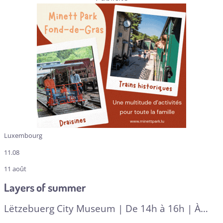
Luxembourg
11.08
11 août
Layers of summer
Lëtzebuerg City Museum | De 14h à 16h | À
partir de 6 ans | En fr
| A RESERVER