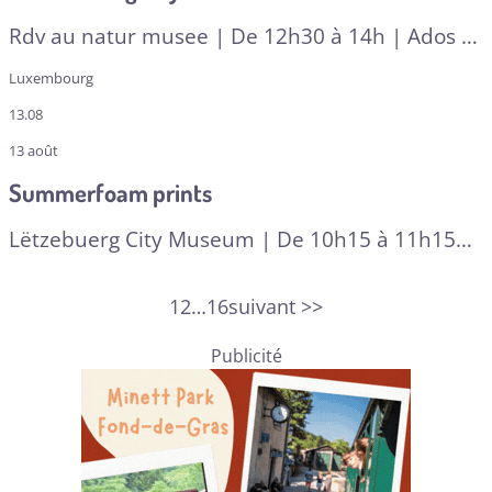
Rdv au natur musee | De 12h30 à 14h | Ados et
adultes | En lux
| A RESERVER
Luxembourg
13.08
13 août
Summerfoam prints
Lëtzebuerg City Museum | De 10h15 à 11h15
ou de 11h15 à 12h15 | À partir de 3 ans |
Multilingue
| A RESERVER
1
2
…
16
suivant >>
Publicité