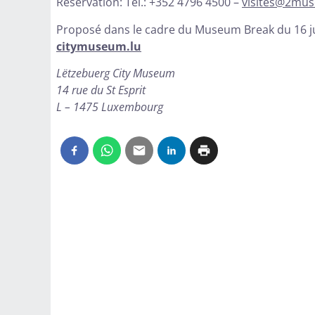
Réservation: Tél.: +352 4796 4500 –
visites@2muse
Proposé dans le cadre du Museum Break du 16 ju
citymuseum.lu
Lëtzebuerg City Museum
14 rue du St Esprit
L – 1475 Luxembourg