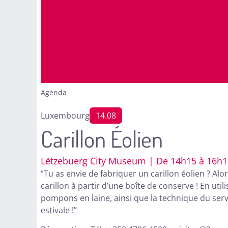
Agenda
Luxembourg
14.08
Carillon Éolien
Lëtzebuerg City Museum | De 14h15 à 16h15 
“Tu as envie de fabriquer un carillon éolien ? Al
carillon à partir d’une boîte de conserve ! En uti
pompons en laine, ainsi que la technique du serv
estivale !”