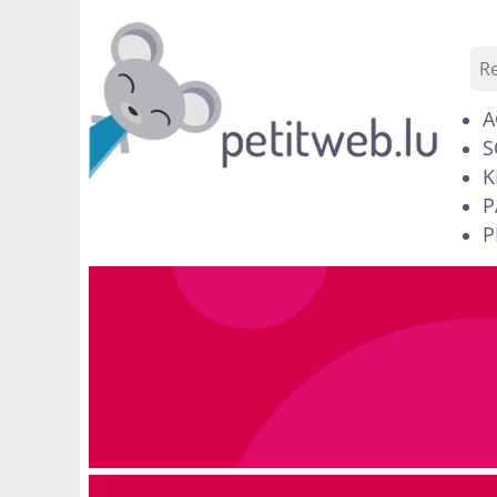
A
S
K
P
P