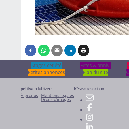
Stages cet été
Stages cet été
Fêtes & anniv.
Fêtes & anniv.
Petites annonces
Plan du site
C
petitweb.lu
Divers
Réseaux sociaux
À propos
Mentions légales
Droits d’images