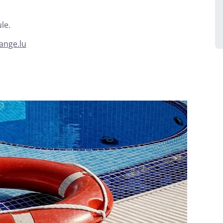
le.
ange.lu