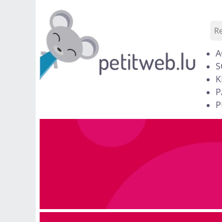
A
S
K
P
P