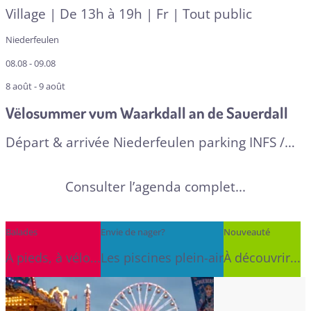
Village | De 13h à 19h | Fr | Tout public
Niederfeulen
08.08 - 09.08
8 août - 9 août
Vëlosummer vum Waarkdall an de Sauerdall
Départ & arrivée Niederfeulen parking INFS /
Michelau Gare
Consulter l’agenda complet...
Balades
Envie de nager?
Nouveauté
À pieds, à vélo...
Les piscines plein-air
À découvrir...