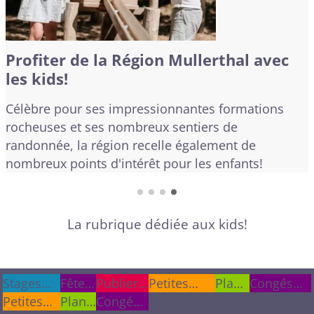
Profiter de la Région Mullerthal avec
les kids!
Célèbre pour ses impressionnantes formations
rocheuses et ses nombreux sentiers de
randonnée, la région recelle également de
nombreux points d'intérêt pour les enfants!
La rubrique dédiée aux kids!
Stages
Stages
Fêtes
Fêtes
Publier
Publier
Petites
Plan
Congés
cet été
cet été
Petites
&
&
Plan
une info
une info
Congés
annonces
du
scolaires